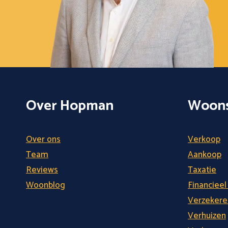
Over Hopman
Woons
Over ons
Verkoop
Team
Aankoop
Reviews
Taxatie
Woonblog
Financieel
Verzekere
Verhuizen