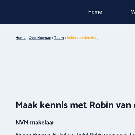
Doorgaan
Home
W
naar
inhoud
Home
>
Over Hopman
>
Team
>
Robin van den Berg
Maak kennis met Robin van
NVM makelaar