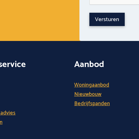
ervice
Aanbod
Woningaanbod
Nieuwbouw
Bedrijfspanden
 advies
n