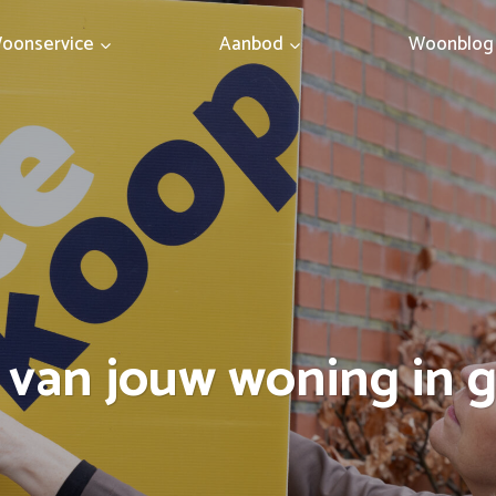
oonservice
Aanbod
Woonblog
 van jouw woning in 