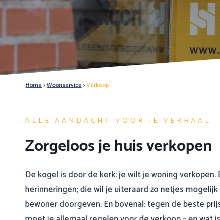
Home
>
Woonservice
>
Verkoop
ALLE AANDACHT VOOR JE VERHAAL
Zorgeloos je huis verkopen
De kogel is door de kerk: je wilt je woning verkopen. 
herinneringen; die wil je uiteraard zo netjes mogelij
bewoner doorgeven. En bovenal: tegen de beste prij
moet je allemaal regelen voor de verkoop – en wat is