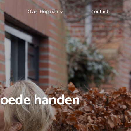
Over Hopman
Contact
goede handen