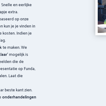
Snelle en eerlijke
apje extra.
baseerd op onze
en kun je je vinden in
 kosten. Indien je
lag.
k
te maken. We
laar’
mogelijk is
eelden die de
resentatie op Funda,
len. Laat die
ar beste kant zien.
de
onderhandelingen