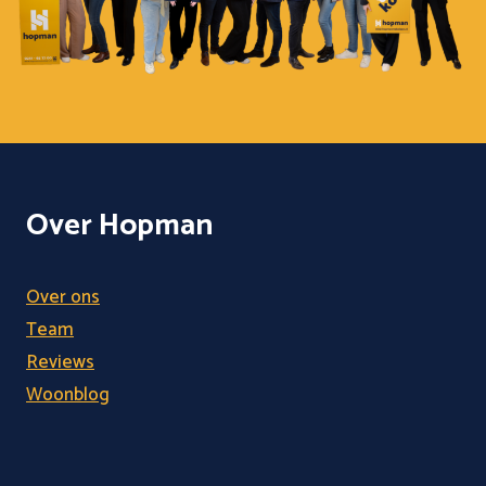
Over Hopman
Over ons
Team
Reviews
Woonblog