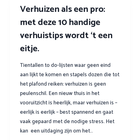
Verhuizen als een pro:
v
o
met deze 10 handige
o
r
verhuistips wordt ‘t een
h
e
eitje.
t
b
Tientallen to do-lijsten waar geen eind
e
aan lijkt te komen en stapels dozen die tot
z
i
het plafond reiken: verhuizen is geen
c
peulenschil. Een nieuw thuis in het
h
vooruitzicht is heerlijk, maar verhuizen is –
t
eerlijk is eerlijk – best spannend en gaat
i
g
vaak gepaard met de nodige stress. Het
e
kan een uitdaging zijn om het…
n