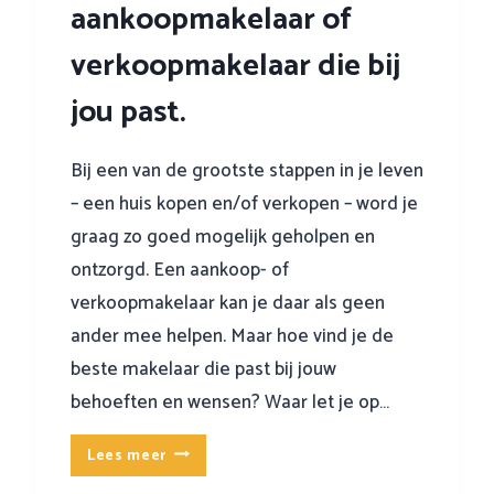
aankoopmakelaar of
j
m
e
e
verkoopmakelaar die bij
o
t
p
jou past.
d
l
e
e
z
Bij een van de grootste stappen in je leven
t
e
t
– een huis kopen en/of verkopen – word je
1
e
graag zo goed mogelijk geholpen en
0
n
h
ontzorgd. Een aankoop- of
?
a
verkoopmakelaar kan je daar als geen
n
ander mee helpen. Maar hoe vind je de
d
beste makelaar die past bij jouw
i
g
behoeften en wensen? Waar let je op…
e
v
Z
Lees meer
e
o