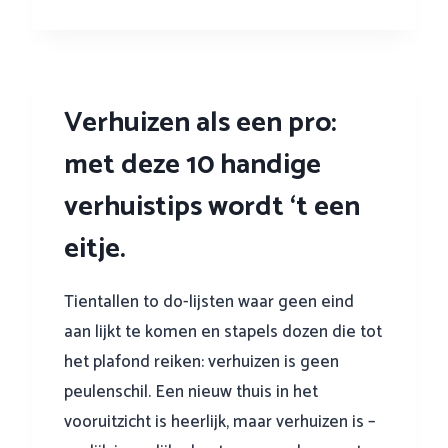
t
i
p
s
Verhuizen als een pro:
v
o
met deze 10 handige
o
r
verhuistips wordt ‘t een
h
e
eitje.
t
b
Tientallen to do-lijsten waar geen eind
e
aan lijkt te komen en stapels dozen die tot
z
i
het plafond reiken: verhuizen is geen
c
peulenschil. Een nieuw thuis in het
h
vooruitzicht is heerlijk, maar verhuizen is –
t