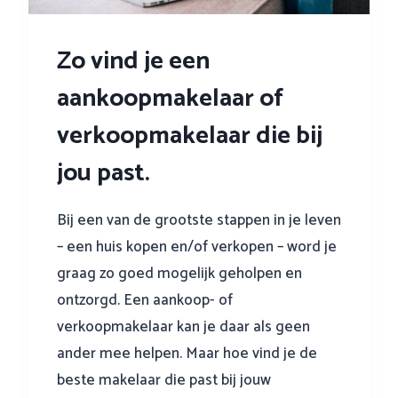
m
p
o
r
Zo vind je een
e
o
t
:
aankoopmakelaar of
j
m
e
e
verkoopmakelaar die bij
o
t
p
jou past.
d
l
e
e
z
Bij een van de grootste stappen in je leven
t
e
t
– een huis kopen en/of verkopen – word je
1
e
graag zo goed mogelijk geholpen en
0
n
h
ontzorgd. Een aankoop- of
?
a
verkoopmakelaar kan je daar als geen
n
ander mee helpen. Maar hoe vind je de
d
beste makelaar die past bij jouw
i