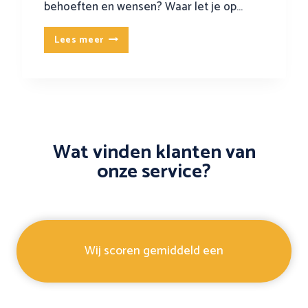
g
behoeften en wensen? Waar let je op…
e
v
Z
Lees meer
e
o
r
v
h
i
u
n
i
d
s
j
Wat vinden klanten van
t
e
onze service?
i
e
p
e
s
n
w
a
o
a
Wij scoren gemiddeld een
r
n
d
k
t
o
‘
o