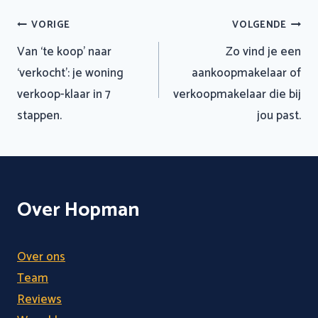
Bericht
VORIGE
VOLGENDE
navigatie
Van ‘te koop’ naar
Zo vind je een
‘verkocht’: je woning
aankoopmakelaar of
verkoop-klaar in 7
verkoopmakelaar die bij
stappen.
jou past.
Over Hopman
Over ons
Team
Reviews