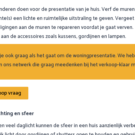
onderen doen voor de presentatie van je huis. Verf de muren 
te(s) een lichte en ruimtelijke uitstraling te geven. Vergee
igingen aan de muren te repareren voordat je gaat verven.
 aan de accessoires zoals kussens, gordijnen en lampen.
e ook graag als het gaat om de woningpresentatie. We heb
 in ons netwerk die graag meedenken bij het verkoop-klaar m
koop vraag
chting en sfeer
en veel daglicht kunnen de sfeer in een huis aanzienlijk ver
jk licht door gordijnen of shutters open te houden en gebrui