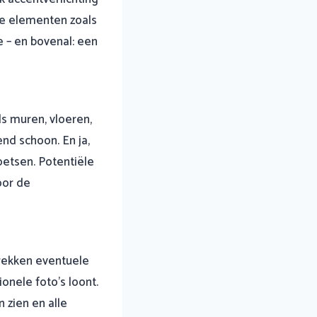
le elementen zoals
 – en bovenal: een
ls muren, vloeren,
d schoon. En ja,
oetsen. Potentiële
oor de
trekken eventuele
onele foto’s loont.
 zien en alle