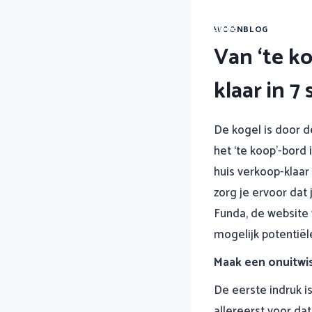
Doorgaan
Home
W
naar
WOONBLOG
Van ‘te ko
inhoud
klaar in 7
De kogel is door d
het ‘te koop’-bord 
huis verkoop-klaar
zorg je ervoor dat
Funda, de website 
mogelijk potentië
Maak een onuitwis
De eerste indruk i
allereerst voor dat