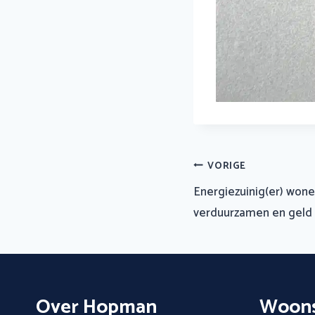
Bericht
VORIGE
navigatie
Energiezuinig(er) wonen
verduurzamen en geld 
Over Hopman
Woons