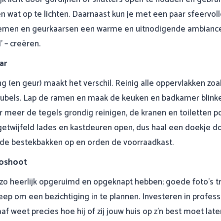
wat op te lichten. Daarnaast kun je met een paar sfeervol
oemen en geurkaarsen een warme en uitnodigende ambiance
’ – creëren.
ar
ing (en geur) maakt het verschil. Reinig alle oppervlakken zoa
ubels. Lap de ramen en maak de keuken en badkamer blinken
 meer de tegels grondig reinigen, de kranen en toiletten p
etwijfeld lades en kastdeuren open, dus haal een doekje d
 de bestekbakken op en orden de voorraadkast.
toshoot
g zo heerlijk opgeruimd en opgeknapt hebben; goede foto’s 
eep om een bezichtiging in te plannen. Investeren in professi
 weet precies hoe hij of zij jouw huis op z’n best moet laten