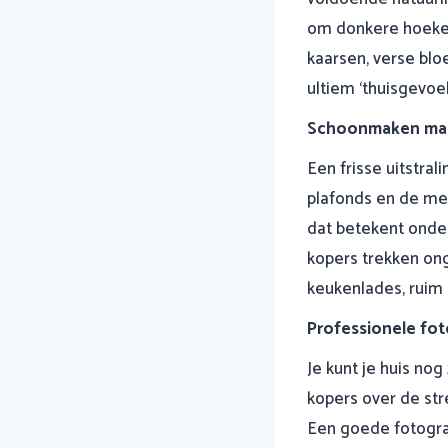
om donkere hoeken 
kaarsen, verse bl
ultiem ‘thuisgevoel
Schoonmaken ma
Een frisse uitstral
plafonds en de me
dat betekent onder
kopers trekken ong
keukenlades, ruim
Professionele fo
Je kunt je huis no
kopers over de str
Een goede fotograaf