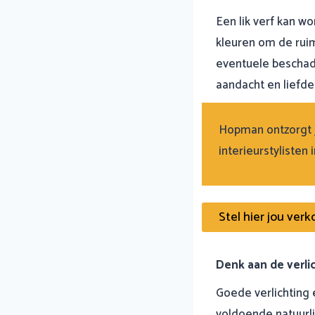
Een lik verf kan w
kleuren om de ruim
eventuele beschad
aandacht en liefde
Hopman ontzorgt j
interieurstylisten
Stel hier jou ver
Denk aan de verli
Goede verlichting 
voldoende natuurli