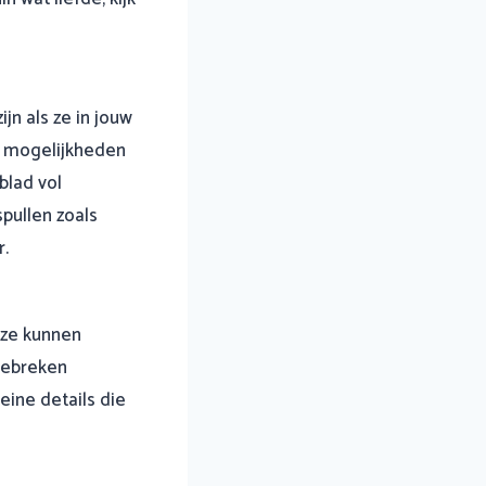
jn als ze in jouw
e mogelijkheden
blad vol
spullen zoals
r.
r ze kunnen
 gebreken
eine details die