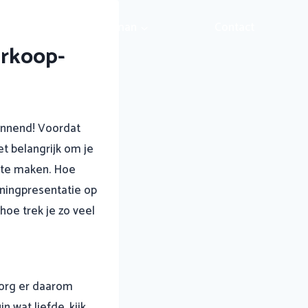
Over Hopman
Contact
erkoop-
pannend! Voordat
et belangrijk om je
k te maken. Hoe
oningpresentatie op
hoe trek je zo veel
Zorg er daarom
n wat liefde, kijk