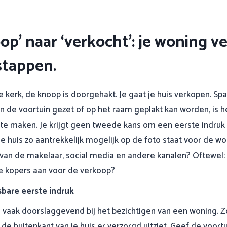
oonservice
Aanbod
Woonblog
op’ naar ‘verkocht’: je woning v
 stappen.
e kerk, de knoop is doorgehakt. Je gaat je huis verkopen. S
in de voortuin gezet of op het raam geplakt kan worden, is h
 te maken. Je krijgt geen tweede kans om een eerste indru
 je huis zo aantrekkelijk mogelijk op de foto staat voor de w
van de makelaar, social media en andere kanalen? Oftewel: 
le kopers aan voor de verkoop?
bare eerste indruk
s vaak doorslaggevend bij het bezichtigen van een woning. 
 de buitenkant van je huis er verzorgd uitziet. Geef de voortui