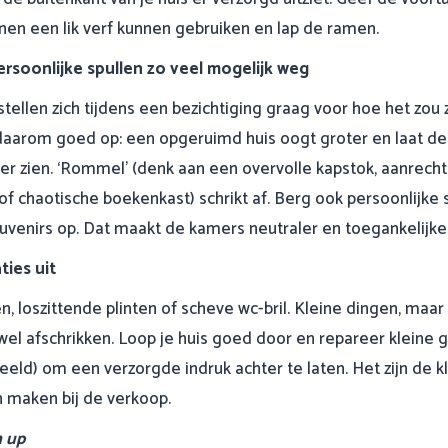
jnen een lik verf kunnen gebruiken en lap de ramen.
ersoonlijke spullen zo veel mogelijk weg
tellen zich tijdens een bezichtiging graag voor hoe het zou zi
daarom goed op: een opgeruimd huis oogt groter en laat d
er zien. ‘Rommel’ (denk aan een overvolle kapstok, aanrecht
/of chaotische boekenkast) schrikt af. Berg ook persoonlijke 
ouvenirs op. Dat maakt de kamers neutraler en toegankelijke
ties uit
n, loszittende plinten of scheve wc-bril. Kleine dingen, maa
wel afschrikken. Loop je huis goed door en repareer kleine
eeld) om een verzorgde indruk achter te laten. Het zijn de kl
n maken bij de verkoop.
 up