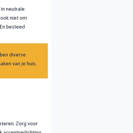
in neutrale
t ook niet om
 En besteed
ben diverse
aken van je huis.
beteren. Zorg voor
k accentverlichting